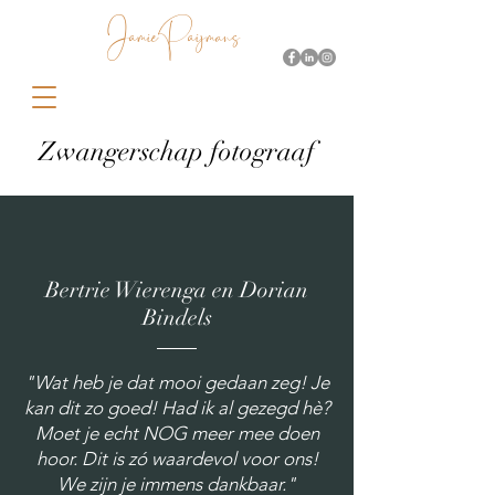
JamiePaijmans
Zwangerschap fotograaf
Bertrie Wierenga en Dorian
Bindels
"Wat heb je dat mooi gedaan zeg! Je
kan dit zo goed! Had ik al gezegd hè?
Moet je echt NOG meer mee doen
hoor. Dit is zó waardevol voor ons!
We zijn je immens dankbaar."