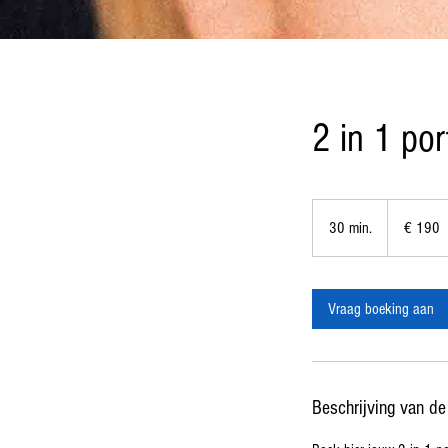
2 in 1 por
190
euro
30 min.
3
€ 190
0
m
i
Vraag boeking aan
n
.
Beschrijving van de